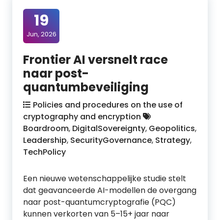
19
Jun, 2026
Frontier AI versnelt race
naar post-
quantumbeveiliging
Policies and procedures on the use of
cryptography and encryption
Boardroom
,
DigitalSovereignty
,
Geopolitics
,
Leadership
,
SecurityGovernance
,
Strategy
,
TechPolicy
Een nieuwe wetenschappelijke studie stelt
dat geavanceerde AI-modellen de overgang
naar post-quantumcryptografie (PQC)
kunnen verkorten van 5–15+ jaar naar