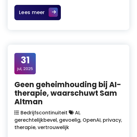
Lees meer
31
jul, 2025
Geen geheimhouding bij AI-
therapie, waarschuwt Sam
Altman
Bedrijfscontinuiteit
AI
,
gerechtelijkbevel
,
gevoelig
,
OpenAI
,
privacy
,
therapie
,
vertrouwelijk