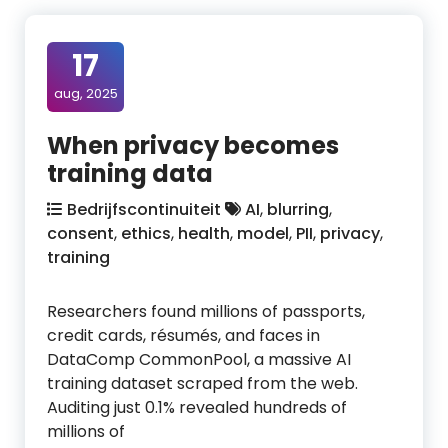
17
aug, 2025
When privacy becomes
training data
Bedrijfscontinuiteit
AI
,
blurring
,
consent
,
ethics
,
health
,
model
,
PII
,
privacy
,
training
Researchers found millions of passports,
credit cards, résumés, and faces in
DataComp CommonPool, a massive AI
training dataset scraped from the web.
Auditing just 0.1% revealed hundreds of
millions of